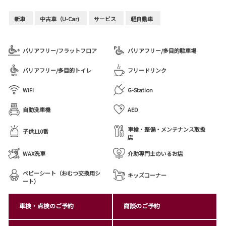
新車
中古車（U-Car)
サービス
軽自動車
バリアフリー/フラットフロア
バリアフリー/多目的駐車場
バリアフリー/多目的トイレ
フリードリンク
WiFi
G-Station
自動洗車機
AED
車検・整備・メンテナンス取扱
子供110番
店
WAX洗車
介助専門士のいるお店
ベビーシート（おむつ交換用シ
キッズコーナー
ート）
車検・点検のご予約
商談のご予約