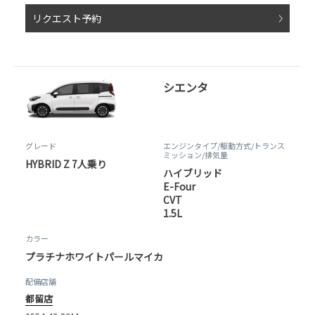
リクエスト予約
シエンタ
グレード
エンジンタイプ
/駆動方式/
トランス
ミッション
/排気量
HYBRID Z 7人乗り
ハイブリッド
E-Four
CVT
1.5L
カラー
プラチナホワイトパールマイカ
配備店舗
都留店