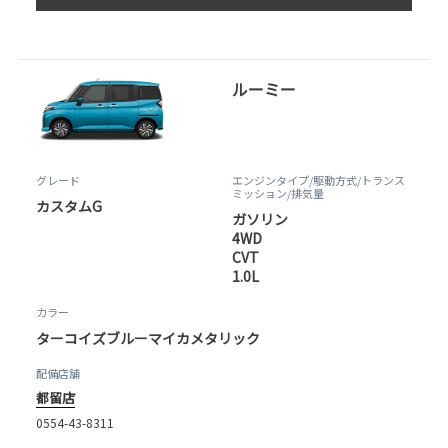
ルーミー
グレード
エンジンタイプ
/駆動方式/
トランス
ミッション
/排気量
カスタムG
ガソリン
4WD
CVT
1.0L
カラー
ターコイズブルーマイカメタリック
配備店舗
都留店
0554-43-8311