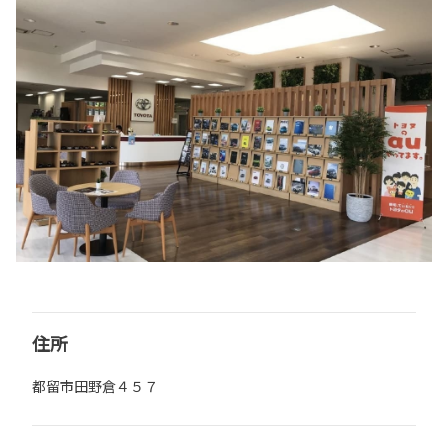
住所
都留市田野倉４５７