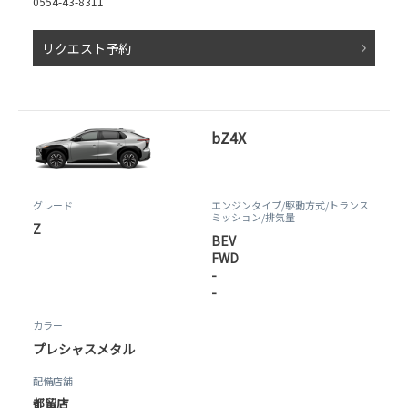
0554-43-8311
リクエスト予約
bZ4X
グレード
エンジンタイプ
/駆動方式/
トランス
ミッション
/排気量
Z
BEV
FWD
-
-
カラー
プレシャスメタル
配備店舗
都留店