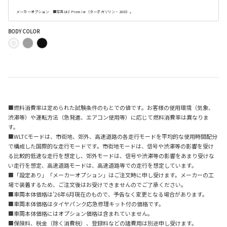
メーカーオプション ■写真はZ Premier（ターボガソリン・2WD）。
BODY COLOR
■燃料消費率は定められた試験条件のもとでの値です。お客様の使用環境（気象、
渋滞等）や運転方法（急発進、エアコン使用等）に応じて燃料消費率は異なりま
す。
■WLTCモードは、市街地、郊外、高速道路の各走行モードを平均的な使用時間配分
で構成した国際的な走行モードです。市街地モードは、信号や渋滞等の影響を受け
る比較的低速な走行を想定し、郊外モードは、信号や渋滞等の影響をあまり受けな
い走行を想定、高速道路モードは、高速道路等での走行を想定しています。
■「設定あり」「メーカーオプション」はご注文時に申し受けます。メーカーの工
場で装着するため、ご注文後はお受けできませんのでご了承ください。
■車両本体価格は'26年6月現在のもので、予告なく変更となる場合があります。
■車両本体価格はタイヤパンク応急修理キット付の価格です。
■車両本体価格にはオプション価格は含まれていません。
■保険料、税金（除く消費税）、登録料などの諸費用は別途申し受けます。