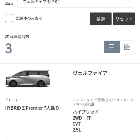
車両
試乗車のみ表示
検索
リセット
該当車種台数
3
ヴェルファイア
グレード
エンジンタイプ
/駆動方式/
トランスミッ
ション
/排気量
HYBRID Z Premier 7人乗り
ハイブリッド
2WD FF
CVT
2.5L