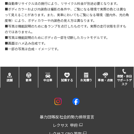
■自動車リサイクル法の施行により、リサイクル料金が別途必要となります。
■ボディカラーおよび内装色は撮影の条件や、ご覧になる環境で実際の色とは異な
って見えることがあります。また、実車においてもご覧になる環境（屋内外、光の角
度等）により、ボディカラーや内装色の見え方は異なります。
■写真は機能説明のために各ランプを点灯したものです。実際の走行状態を示すも
のではありません。
■写真は機能説明のためにボディの一部を切断したカットモデルです。
■画面はハメ込み合成です。
■一部の写真は合成・イメージです。
夜間・休日
店舗
新車
中古車
試乗する
お見積り
車検・点検
サポートデ
スク
暴力団等反社会的勢力排除宣言
レクサス 甲府
レクサス CPO 笛吹