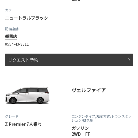
カラー
ニュートラルブラック
配備店舗
都留店
0554-43-8311
リクエスト予約
ヴェルファイア
グレード
エンジンタイプ
/駆動方式/
トランスミッ
ション
/排気量
Z Premier 7人乗り
ガソリン
2WD FF