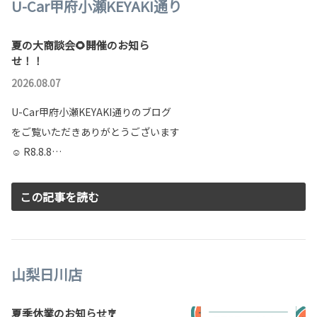
U-Car甲府小瀬KEYAKI通り
・トヨタエルアンドエフ山梨株式会社
・株式会社湯村自動車学校
夏の大商談会🌻開催のお知ら
せ！！
詳しくはこちら
ヤリス一部改良
2026.08.07
「いちいち気持ちいい。」がテーマのヤリスシリーズ°˖✧コン
パクトカー“ヤリス”が一部改良いたしました！
2024-05-20
U-Car甲府小瀬KEYAKI通りのブログ
をご覧いただきありがとうございます
詳しくはこちら
☺ R8.8.8…
2026-02-19
この記事を読む
山梨日川店
夏季休業のお知らせ🎐