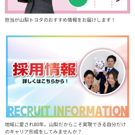
担当が山梨トヨタのおすすめ情報をお届けします！
新入社員メンバーがホームページトップ画面に！♡
今年4月1日に入社した新入社員メンバーが、ホームページの
トップビューに登場！！フレッシュにがんばっていきます！
カローラスポーツ 一部改良
詳しくはこちら
カローラ スポーツを一部改良するとともに、特別仕様車
G“Z・ACTIVE ELEGANCE”が設定されました！
2026-04-21
詳しくはこちら
地域に愛され80年。山梨だからこそ実現できる自分だけ
のキャリア形成をしてみませんか？