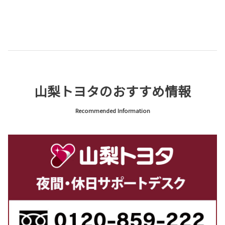
詳しくはこちら
2026-06-24
山梨トヨタグループ役員人事（2026.6.19）
・山梨トヨタ自動車株式会社（7月1日付）
・株式会社トヨタレンタリース山梨
・トヨタエルアンドエフ山梨株式会社
山梨トヨタのおすすめ情報
・株式会社湯村自動車学校
Recommended Information
詳しくはこちら
ヤリス クロス GR SPORTグレード一部改良
ヤリスクロスのGR SPORTグレードが一部改良いたしまし
2026-06-15
た！
詳しくはこちら
2026-08-03