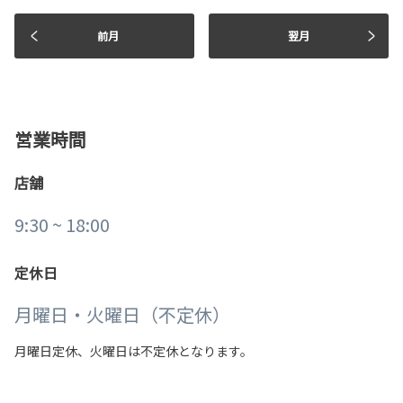
前月
翌月
ヴォクシー一部改良
個性的なデザインで、刺激的な日常を。ヴォクシーが一部改
良いたしました！
山梨県新車ディーラー合同 U-Carフェア
詳しくはこちら
営業時間
9/21(土)22(日)アイメッセ山梨にて開催されました！山梨ト
ヨタU-Carブースに加え、ネッツトヨタ山梨さんと合同で４
店舗
種類のコンテンツをご用意したブース出展も行いました📣
2026-02-25
9:30 ~ 18:00
詳しくはこちら
定休日
2024-07-28
月曜日・火曜日（不定休）
トヨタコミュニティコンサートin山梨
山梨県オールトヨタ販売店もお手伝いさせていただいた 山梨
月曜日定休、火曜日は不定休となります。
交響楽団さまによる第50回記念定期演奏会が開催されまし
た！