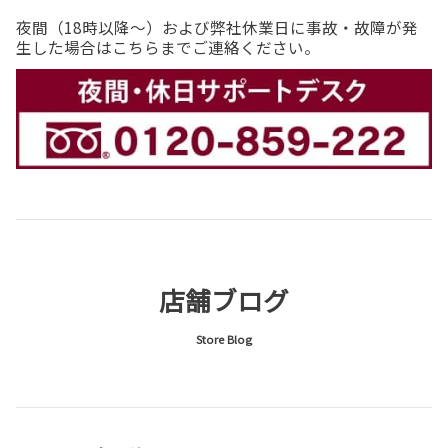
詳しくはこちら
夜間（18時以降〜）および弊社休業日に事故・故障が発
生した場合はこちらまでご連絡ください。
bZ4X Touring デビュー！
2024-07-12
実用派のBEV トヨタの電気自動車 bZ4X Touring が登
【2026新卒向け】オープン・カンパニー 募集開始！
場いたしました！
【2026新卒向け】オープン・カンパニー ～山梨トヨタを知
ろう！～
詳しくはこちら
募集を開始いたしました！
詳しくは採用情報のページをご確認ください！
2026-02-20
詳しくはこちら
店舗ブログ
Store Blog
2024-06-28
山梨トヨタグループ役員人事（2024.6.28）
・山梨トヨタ自動車株式会社
・ネッツトヨタ山梨株式会社
・株式会社トヨタレンタリース山梨