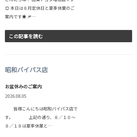
😊 本日は８月定休日と夏季休業のご
案内です☀ 🎆…
山梨県社会福祉協議会さまへ車いすを寄贈
2024年2月22日 山梨県福祉プラザにて車いす10台を寄贈い
この記事を読む
たしました！
「ピクシス バン」にバッテリーEVを追加
働く皆様の日々の移動を支えるピクシス バンに、新たにBEV
を設定しました！
昭和バイパス店
詳しくはこちら
お盆休みのご案内
2025-12-22
2026.08.05
皆様こんにちは昭和バイパス店で
す。 上記の通り、８／１０～
８／１８は夏季休業と…