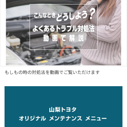
2026-03-29
2026-07-01
もしもの時の対処法を動画でご覧いただけます
FCふじざくら山梨 山梨トヨタマッチデー！
ハイランダー日本デビュー！
2026/3/29(日)FCふじざくら山梨の試合に山梨トヨタが冠協
米国生産のハイランダーを山梨トヨタで発売開始いたしまし
賛！エスコートキッズやキックインセレモニーにも参加しま
た！
した！
詳しくはこちら
詳しくはこちら