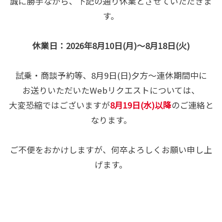
誠に勝手ながら、下記の通り休業とさせていただきま
ランドクルーザー“FJ”デビュー！
す。
扱いやすいサイズ！より気軽に「移動の自由」を提供するラ
ンドクルーザー“FJ”がデビューいたしました！
休業日：2026年8月10日(月)～8月18日(火)
詳しくはこちら
山梨県社会福祉協議会様へ車イス10台を寄贈
試乗・商談予約等、8月9日(日)夕方～連休期間中に
プルトップやアルミ缶の収集(収集量約1,225kg)と弊社社員
2026-04-10
からの寄付金をあわせ車椅子10台を購入し、山梨県社会福祉
お送りいただいたWebリクエストについては、
協議会様へ寄付させていただきました。
大変恐縮ではございますが
8月19日(水)以降
のご連絡と
なります。
2024-10-21
ご不便をおかけしますが、何卒よろしくお願い申し上
げます。