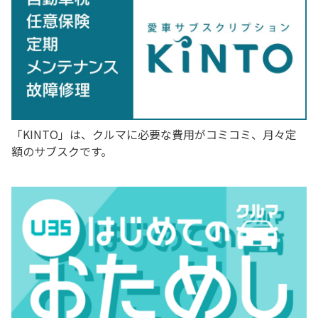
た！
詳しくはこちら
2026-05-28
夏季休業のお知らせ
「KINTO」は、クルマに必要な費用がコミコミ、月々定
いつも山梨トヨタをご利用いただきありがとうございます。
額のサブスクです。
誠に勝手ながら、当社全店舗下記の通り夏季休業とさせてい
ただきます。
期間：
8月11日(月)～19日(火)
※8月20日(水)9:30より通常営業いたします。
事故故障でお困りの際
▶山梨トヨタ夜間休日サポートデスク
0120-859-222
新型 ハイラックス 登場！
▶トヨタ自動車 お客様相談センター