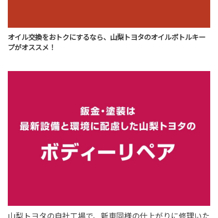
詳しくはこちら
2026-07-01
オイル交換をおトクにするなら、山梨トヨタのオイルボトルキー
2026-01-07
プがオススメ！
プリウス一部改良
山梨トヨタ情報局 更新
「愛しさが、連続する。」プリウスが一部改良いたしまし
山梨トヨタ情報局を更新しました！
た！
1月に新・山梨トヨタ誕生祭を開催いたします✨
山梨トヨタの自社工場で、新車同様の仕上がりに修理いた