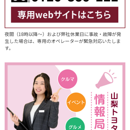
夜間（18時以降〜）および弊社休業日に事故・故障が発
生した場合は、専用のオペレーターが緊急対応いたしま
クリファくんが遊びに来てくれました♪
す。
山梨のラグビーチーム クリーンファイターズ山梨のクリファ
くんと、山梨トヨタ本社のクラウンのツーショット📷
山梨トヨタはクリーンファイターズ山梨を応援しています！
詳しくはこちら
シエンタ一部改良
シエンタが一部改良いたしました！
2026-05-22
詳しくはこちら
2026-07-13