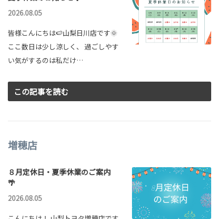
【SDGs】2024.5.19「山梨こどもの未来を考えるフェス」出展！
2026.08.05
「山梨こどもの未来を考えるフェス」
2024年5月20日（日）10:00～16:00
皆様こんにちは🍉山梨日川店です🌞
笛吹みんなの広場 にてブース出展いたしました！
ここ数日は少し涼しく、 過ごしやす
新型RAV4 デビュー！
い気がするのは私だけ…
合言葉は「ずっと、好きにまみれろ！」。新型RAV4にPHEV
詳しくはこちら
が追加となりました！
この記事を読む
詳しくはこちら
2024-02-22
2026-02-02
増穂店
８月定休日・夏季休業のご案内
🌴
2026.08.05
こんにちは！ 山梨トヨタ増穂店です