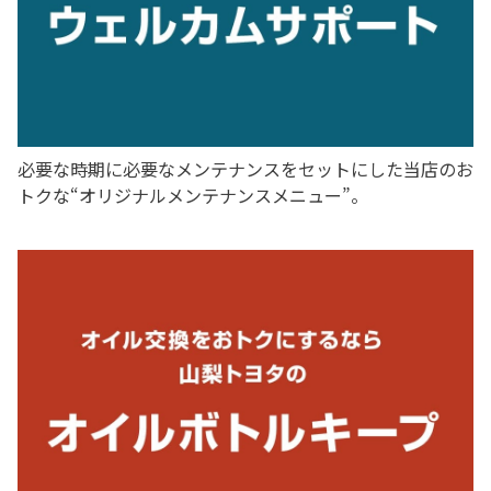
2026-07-01
2026-02-03
必要な時期に必要なメンテナンスをセットにした当店のお
トクな“オリジナルメンテナンスメニュー”。
カローラクロス 一部改良
おすすめカーケア商品紹介ページ登場！
カローラ クロスを一部改良するとともに、特別仕様車Z“Adv
「車をいたわる」コンテンツに新たな商品紹介ページが登
enture”が設定されました！
場！時期に合わせて様々な商品をご紹介します！
詳しくはこちら