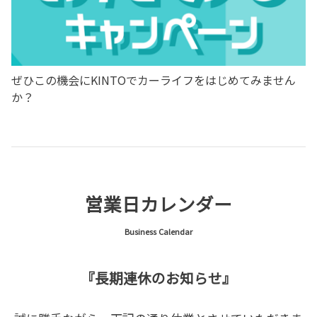
0800-700-7700
キレ味あふれる逞しさが、自由なライフスタイルを際立て
る！装いも新たにハイラックスがデビューしました！
ご不便をおかけいたしますが
何卒ご理解くださいます様お願い申し上げます。
詳しくはこちら
ぜひこの機会にKINTOでカーライフをはじめてみません
－関連情報－
か？
2026-05-14
県内トヨタ５社夏休み休業日のご案内
詳しくはこちら
2025-02-27
営業日カレンダー
Business Calendar
『長期連休のお知らせ』