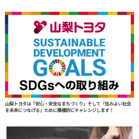
2026-07-06
GW休業のお知らせ
期間：
4月27日(月)～5月6日(水)
ご不便をおかけいたしますが、
アクア一部改良
何卒ご理解くださいますようお願い申し上げます。
アクアが一部改良し、GR SPORTグレードが追加されまし
山梨トヨタは「安心・安全なまちづくり」そして「住みよい社会
た！
を未来につなげる」ために積極的にチャレンジします！
事故故障でお困りの際
▶山梨トヨタ夜間休日サポートデスク
0121-859-222
詳しくはこちら