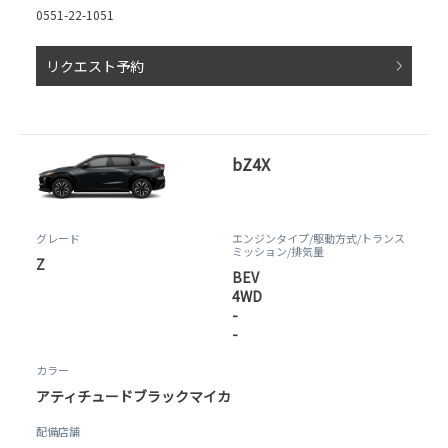
0551-22-1051
リクエスト予約
bZ4X
グレード
エンジンタイプ
/駆動方式/
トランス
ミッション
/排気量
Z
BEV
4WD
-
-
カラー
アティチュードブラックマイカ
配備店舗