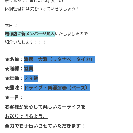
熱くなってきましたねι(´Д｀υ)
体調管理には気をつけていきましょう！
本日は、
増穂店に新メンバーが加入
いたしましたので
紹介いたします！！！
★名前：
渡邉 大雅（ワタナベ タイカ）
★職種：
営業
★年齢：
２９歳
★趣味：
ドライブ・楽器演奏（ベース）
★一言：
お客様が安心して楽しいカーライフを
お送りできるよう、
全力でお手伝いさせていただきます！