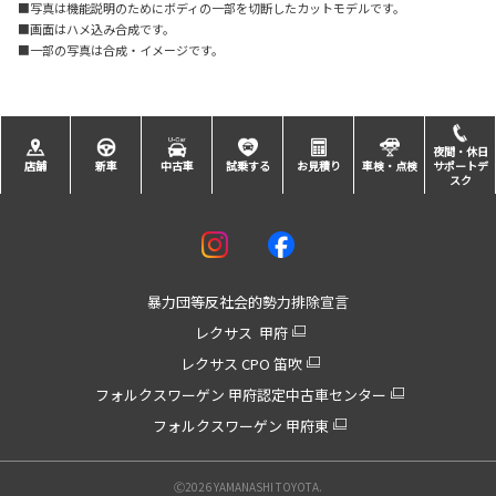
■写真は機能説明のためにボディの一部を切断したカットモデルです。
■画面はハメ込み合成です。
■一部の写真は合成・イメージです。
夜間・休日
店舗
新車
中古車
試乗する
お見積り
車検・点検
サポートデ
スク
暴力団等反社会的勢力排除宣言
レクサス 甲府
レクサス CPO 笛吹
フォルクスワーゲン 甲府認定中古車センター
フォルクスワーゲン 甲府東
Ⓒ2026 YAMANASHI TOYOTA.