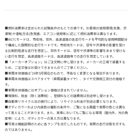
■燃料消費率は定められた試験条件のもとでの値です。お客様の使用環境(気象、渋
滞等)や運転方法(急発進、エアコン使用等)に応じて燃料消費率は異なります。
■WLTCモードは、市街地、郊外、高速道路の各走行モードを平均的な使用時間配分
で構成した国際的な走行モードです。市街地モードは、信号や渋滞等の影響を受け
る比較的低速な走行を想定し、郊外モードは、信号や渋滞等の影響をあまり受けな
い走行を想定、高速道路モードは、高速道路等での走行を想定しています。
■「メーカーオプション」はご注文時に申し受けます。メーカーの工場で装着する
ため、ご注文後はお受けできませんのでご了承ください。
■車両本体価格は'26年5月現在のもので、予告なく変更となる場合があります。
■車両本体価格はスペアタイヤ（車両装着タイヤ）、タイヤ交換用工具付の価格で
す。
■車両本体価格にはオプション価格は含まれていません。
■保険料、税金（除く消費税）、登録料などの諸費用は別途申し受けます。
■自動車リサイクル法の施行により、リサイクル料金が別途必要となります。
■ボディカラーおよび内装色は撮影の条件や、ご覧になる画面で実際の色とは異な
って見えることがあります。また、実車においてもご覧になる環境（屋内外、光の角
度等）により、ボディカラーの見え方は異なります。
■写真は機能説明のために各ランプを点灯したものです。実際の走行状態を示すも
のではありません。