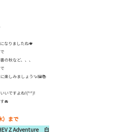

になりましたね🍁
ので
読書の秋など、、、
ので
楽しみましょう🍠🖼📚
いですよね!(^^)!
す🚘
水）まで
 Z Adventure 白