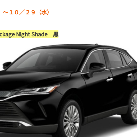
木）～１０／２９（水）
ackage Night Shade 黒