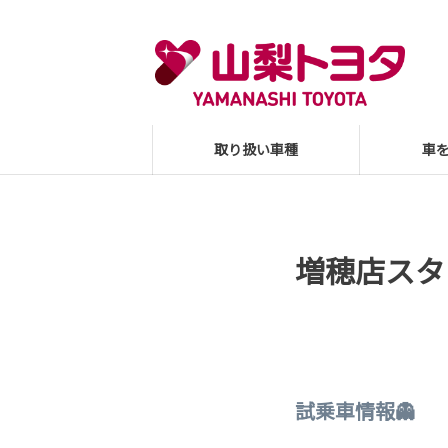
取り扱い車種
車
増穂店スタ
試乗車情報👻