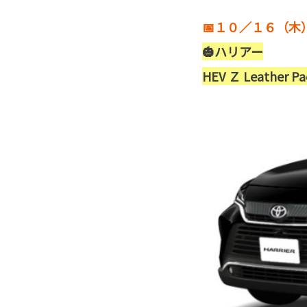
📅１０／１６（
🎃ハリアー
HEV Ｚ Leather P