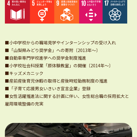
■小中学校からの職場見学やインターンシップの受け入れ
■「山梨県みどり奨学金」への寄附〔2013年～〕
■自動車専門学校進学への奨学金制度推進
■小学校社会科授業「原体験教室」の開催〔2014年～〕
■キッズメカニック
■産前産後育児休暇の取得と産後時短勤務制度の推進
■「子育て応援男女いきいき宣言企業」登録
■女性活躍推進法に関する計画に伴い、女性総合職の採用拡大と
雇用環境整備の充実