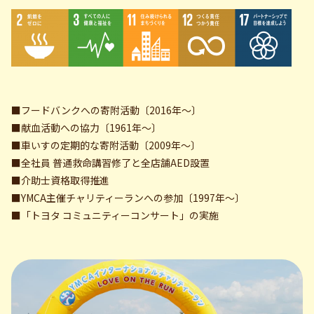
■フードバンクへの寄附活動〔2016年～〕
■献血活動への協力〔1961年～〕
■車いすの定期的な寄附活動〔2009年～〕
■全社員 普通救命講習修了と全店舗AED設置
■介助士資格取得推進
■YMCA主催チャリティーランへの参加〔1997年～〕
■「トヨタ コミュニティーコンサート」の実施