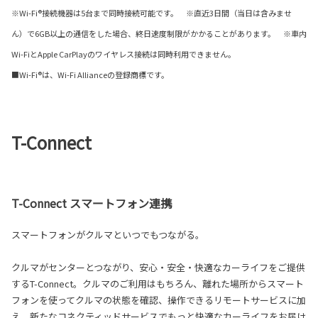
※Wi-Fi®接続機器は5台まで同時接続可能です。 ※直近3日間（当日は含みませ
ん）で6GB以上の通信をした場合、終日速度制限がかかることがあります。 ※車内
Wi-FiとApple CarPlayのワイヤレス接続は同時利用できません。
■Wi-Fi®は、Wi-Fi Allianceの登録商標です。
T-Connect
T-Connect スマートフォン連携
スマートフォンがクルマといつでもつながる。
クルマがセンターとつながり、安心・安全・快適なカーライフをご提供
するT-Connect。クルマのご利用はもちろん、離れた場所からスマート
フォンを使ってクルマの状態を確認、操作できるリモートサービスに加
え、新たなコネクティッドサービスでもっと快適なカーライフをお届け