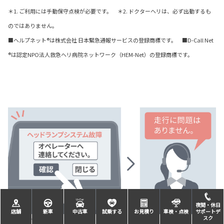
＊1. ご利用には手動保守点検が必要です。 ＊2. ドクターヘリは、必ず出動するも
のではありません。
■ヘルプネット®は株式会社 日本緊急通報サービスの登録商標です。 ■D-Call Net
®は認定NPO法人救急ヘリ病院ネットワーク（HEM-Net）の登録商標です。
夜間・休日
店舗
新車
中古車
試乗する
お見積り
車検・点検
サポートデ
スク